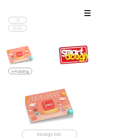
TR
ENG
e-Katalog
Kataloğu İndir