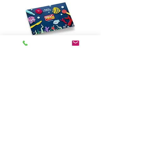
Kataloğu İndir
İLETİŞİM
Çorlu 1. Organize San. Bölgesi (Türkgücü OSB)
7. Cad. 32. Sok. No:8/1
Çorlu / Tekirdağ
+90 282 681 84 84
•
+90 282 681
83 84
info@mgsoyuncak.com